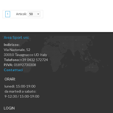
Articoli:
50
1
Area Sport snc
Indirizzo:
Via Nazionale, 52
33010
Tavagnacco
UD
Italy
Telefono:
+39 0432 572724
P.IVA:
01892730308
Contattaci
ORARI:
lunedì: 15:00-19:00
da martedì a sabato:
9-12:30 / 15:00-19:00
LOGIN