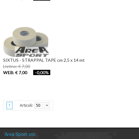
SIXTUS - STRAPPAL TAPE cm 2,5 x 14 mt
Listino: € 7,00
WEB: € 7,00
-0,00%
Articoli:
50
1
Area Sport snc