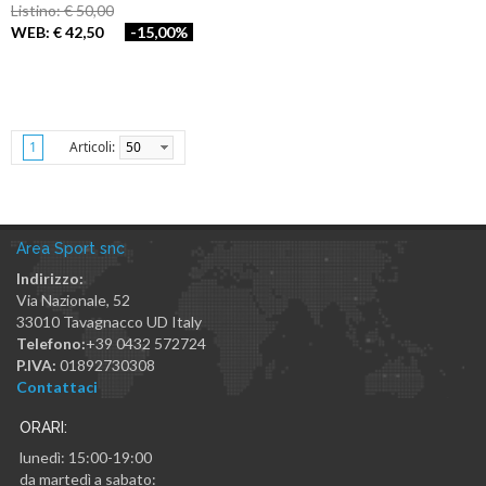
Listino: € 50,00
WEB: € 42,50
-15,00%
Articoli:
50
1
Area Sport snc
Indirizzo:
Via Nazionale, 52
33010
Tavagnacco
UD
Italy
Telefono:
+39 0432 572724
P.IVA:
01892730308
Contattaci
ORARI:
lunedì: 15:00-19:00
da martedì a sabato: