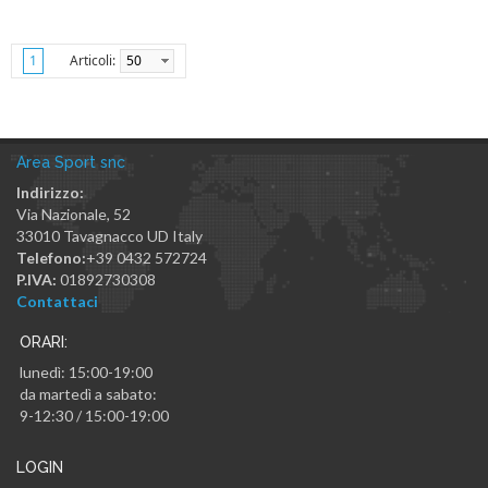
Articoli:
50
1
Area Sport snc
Indirizzo:
Via Nazionale, 52
33010
Tavagnacco
UD
Italy
Telefono:
+39 0432 572724
P.IVA:
01892730308
Contattaci
ORARI:
lunedì: 15:00-19:00
da martedì a sabato:
9-12:30 / 15:00-19:00
LOGIN