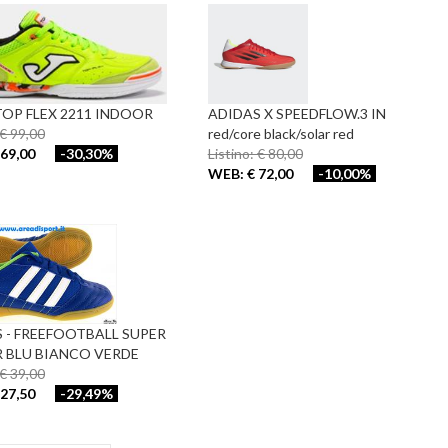
OP FLEX 2211 INDOOR
ADIDAS X SPEEDFLOW.3 IN
 € 99,00
red/core black/solar red
69,00
-30,30%
Listino: € 80,00
WEB: € 72,00
-10,00%
 - FREEFOOTBALL SUPER
R BLU BIANCO VERDE
 € 39,00
27,50
-29,49%