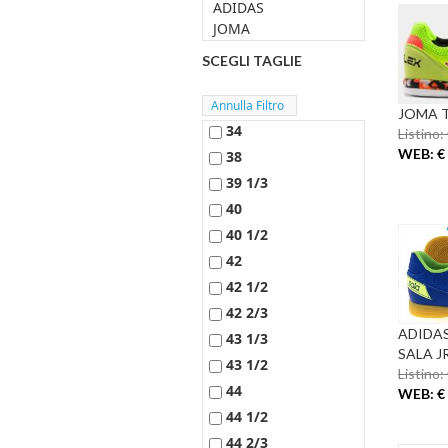
ADIDAS
JOMA
SCEGLI TAGLIE
JOMA T
34
Listino:
WEB: € 
38
39 1/3
40
40 1/2
42
42 1/2
42 2/3
ADIDAS
43 1/3
SALA J
43 1/2
Listino:
44
WEB: € 
44 1/2
44 2/3