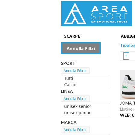
SCARPE
ABBIG
Tipolo
Annulla Filtri
1
SPORT
Tutti
Calcio
LINEA
JOMA T
unisex senior
Listino:
unisex junior
WEB: € 
MARCA