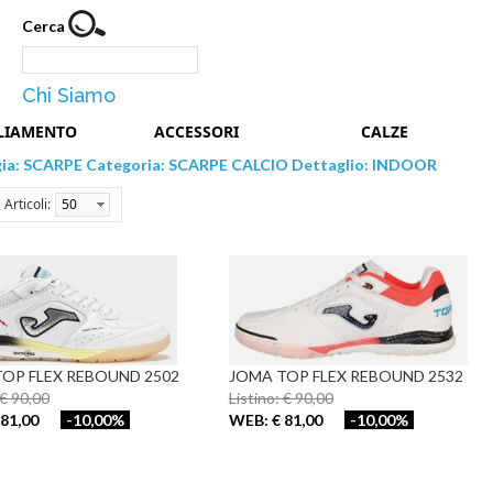
Cerca
Chi Siamo
LIAMENTO
ACCESSORI
CALZE
gia: SCARPE Categoria: SCARPE CALCIO Dettaglio: INDOOR
Articoli:
50
OP FLEX REBOUND 2502
JOMA TOP FLEX REBOUND 2532
 € 90,00
Listino: € 90,00
81,00
-10,00%
WEB: € 81,00
-10,00%