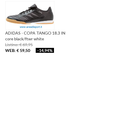
ADIDAS - COPA TANGO 18.3 IN
core black/ftwr white
Listino: € 69,95
WEB: € 59,50
-14,94%