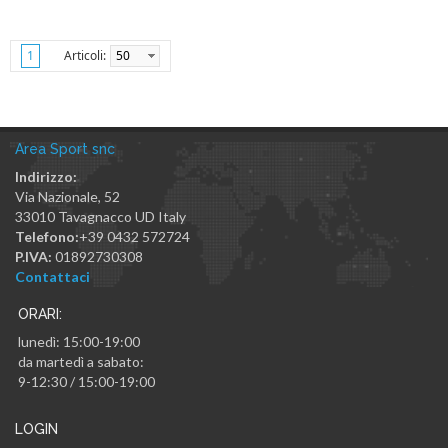
Articoli:
50
1
Area Sport snc
Indirizzo:
Via Nazionale, 52
33010
Tavagnacco
UD
Italy
Telefono:
+39 0432 572724
P.IVA:
01892730308
Contattaci
ORARI:
lunedì: 15:00-19:00
da martedì a sabato:
9-12:30 / 15:00-19:00
LOGIN