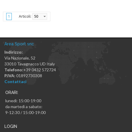
Articoli:
50
1
Area Sport snc
Indirizzo:
Via Nazionale, 52
33010
Tavagnacco
UD
Italy
Telefono:
+39 0432 572724
P.IVA:
01892730308
Contattaci
ORARI:
lunedì: 15:00-19:00
da martedì a sabato:
9-12:30 / 15:00-19:00
LOGIN