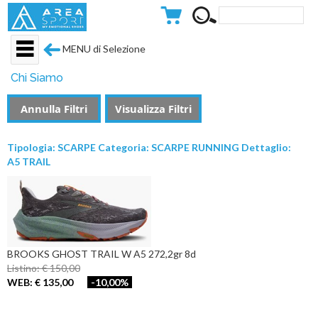
MENU di Selezione
Chi Siamo
Annulla Filtri
Visualizza Filtri
Tipologia: SCARPE Categoria: SCARPE RUNNING Dettaglio:
A5 TRAIL
BROOKS GHOST TRAIL W A5 272,2gr 8d
Listino: € 150,00
WEB: € 135,00
-10,00%