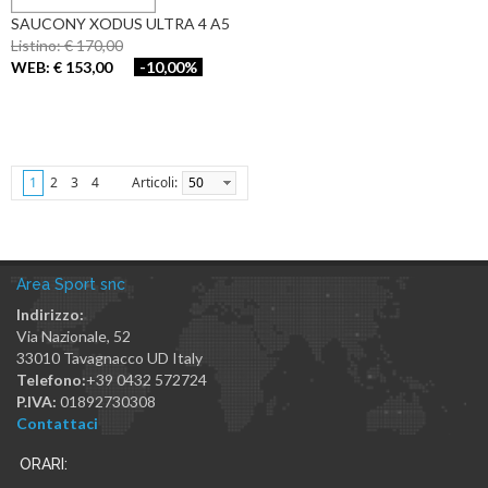
SAUCONY XODUS ULTRA 4 A5
Listino: € 170,00
WEB: € 153,00
-10,00%
Articoli:
50
1
2
3
4
Area Sport snc
Indirizzo:
Via Nazionale, 52
33010
Tavagnacco
UD
Italy
Telefono:
+39 0432 572724
P.IVA:
01892730308
Contattaci
ORARI: