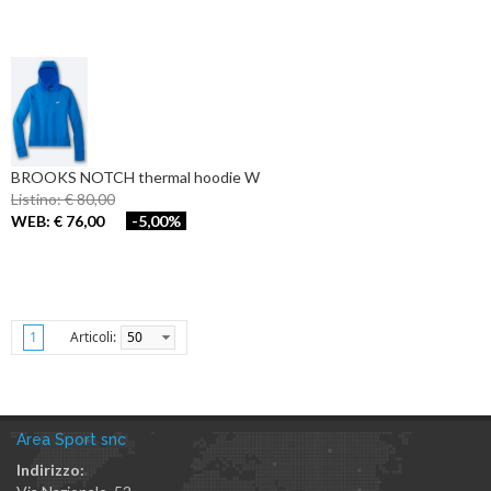
BROOKS NOTCH thermal hoodie W
Listino: € 80,00
WEB: € 76,00
-5,00%
Articoli:
50
1
Area Sport snc
Indirizzo: