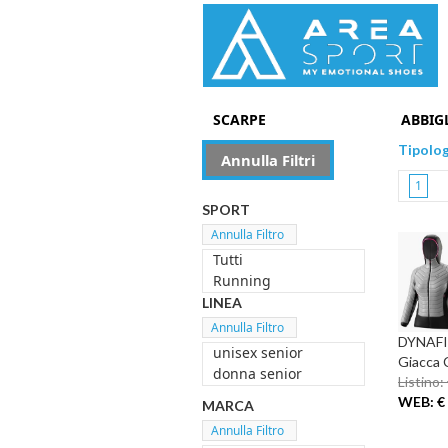
SCARPE
ABBIG
Tipolo
Annulla Filtri
1
SPORT
Tutti
Running
LINEA
DYNAFIT
unisex senior
Giacca 
donna senior
Listino:
WEB: € 
MARCA