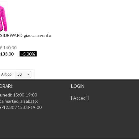
SIDEWARD giacca a vento
 € 140,00
133,00
-5,00%
Articoli:
50
ORARI:
LOGIN
lunedì: 15:00-19:00
[
Accedi
]
da martedì a sabato:
9-12:30 / 15:00-19:00