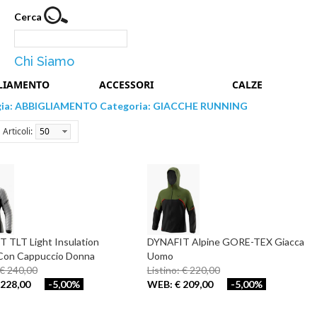
Cerca
Chi Siamo
LIAMENTO
ACCESSORI
CALZE
gia: ABBIGLIAMENTO Categoria: GIACCHE RUNNING
Articoli:
50
 TLT Light Insulation
DYNAFIT Alpine GORE-TEX Giacca
Con Cappuccio Donna
Uomo
 € 240,00
Listino: € 220,00
228,00
-5,00%
WEB: € 209,00
-5,00%