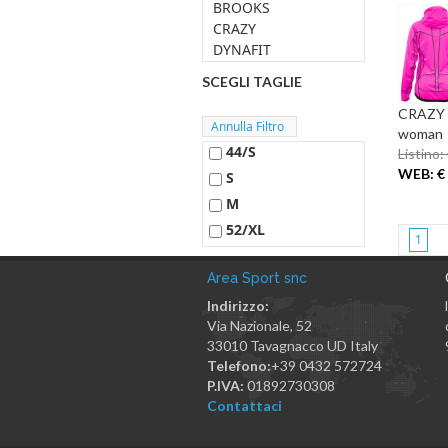
BROOKS
CRAZY
DYNAFIT
SCEGLI TAGLIE
CRAZY 
woman
44/S
Listino:
WEB: € 
S
M
52/XL
1
Area Sport snc
Indirizzo:
Via Nazionale, 52
33010
Tavagnacco
UD
Italy
Telefono:
+39 0432 572724
P.IVA:
01892730308
Contattaci